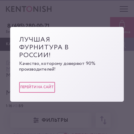
8 (495) 280-00-71
Корзина
Бесплатная консультация
ЛУЧШАЯ
КАТАЛОГ
ФУРНИТУРА В
РОССИИ!
Главная
Каталог
Качество, которому доверяют 90%
Материалы для кожгалантереи
производителей!
Молния рулонная
ПЕРЕЙТИ НА САЙТ
МОЛНИЯ РУЛОННАЯ
1-16
ИЗ
89
ФИЛЬТРЫ