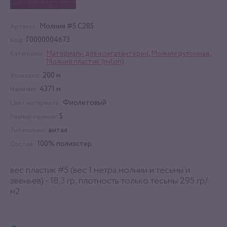
Молния #5 C285
Артикул:
Г0000004673
Код:
Материалы для кожгалантереи
,
Молния рулонная
,
Категории:
Молния пластик (nylon)
200 м
Упаковка:
4371 м
Наличие:
Фиолетовый
Цвет материала:
5
Размер молнии:
витая
Тип молнии:
100% полиэстер.
Состав:
вес пластик #5 (вес 1 метра молнии и тесьмы и
звеньев) - 18,3 гр, плотность только тесьмы 295 гр/
м2