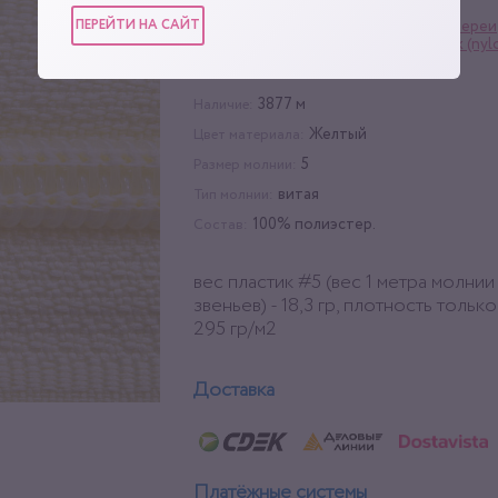
ПЕРЕЙТИ НА САЙТ
Материалы для кожгалантереи
Категории:
рулонная
,
Молния пластик (nyl
200 м
Упаковка:
3877 м
Наличие:
Желтый
Цвет материала:
5
Размер молнии:
витая
Тип молнии:
100% полиэстер.
Состав:
вес пластик #5 (вес 1 метра молнии
звеньев) - 18,3 гр, плотность тольк
295 гр/м2
Доставка
Платёжные системы