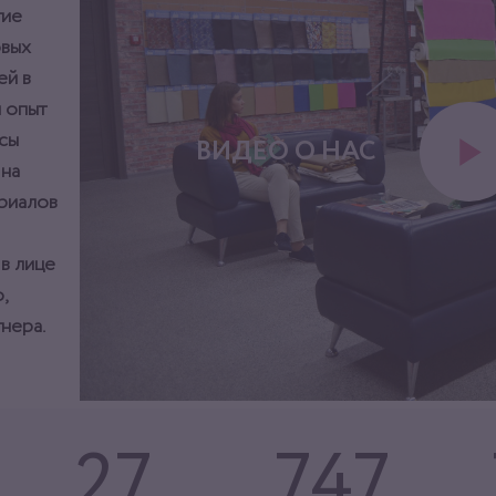
тие
овых
ей в
 опыт
сы
ВИДЕО О НАС
 на
ериалов
 в лице
,
нера.
27
747