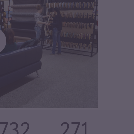
732
271