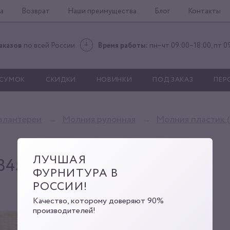
а
Возврат
Наши преимущества
Блог
Контакты
аказов
по всей России
Время работы:
пн–чт 09:00–18:00, пт 0
 СУМОК
СКИДКИ
НОВИНКИ
ПОД ЗАКАЗ
ПЕР
алантереи
Молния рулонная
Молния пластик (
ЛУЧШАЯ
345
ФУРНИТУРА В
РОССИИ!
Качество, которому доверяют 90%
производителей!
Молния #5 C345
Артикул:
Г0000005169
Код: