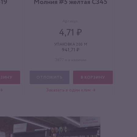
519
Молния #5 желтая C345
Артикул:
4,71 ₽
УПАКОВКА 200 М
941,71 ₽
3877 м в наличии
РЗИНУ
ОТЛОЖИТЬ
В КОРЗИНУ
 →
Заказать в один клик →