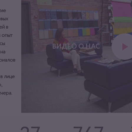
тие
овых
ей в
 опыт
сы
ВИДЕО О НАС
 на
ериалов
 в лице
,
нера.