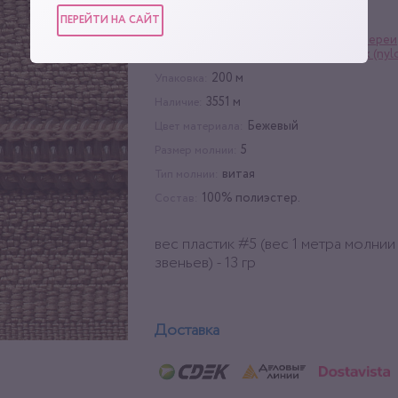
Г0000005590
Код:
ПЕРЕЙТИ НА САЙТ
Материалы для кожгалантереи
Категории:
рулонная
,
Молния пластик (nyl
200 м
Упаковка:
3551 м
Наличие:
Бежевый
Цвет материала:
5
Размер молнии:
витая
Тип молнии:
100% полиэстер.
Состав:
вес пластик #5 (вес 1 метра молнии
звеньев) - 13 гр
Доставка