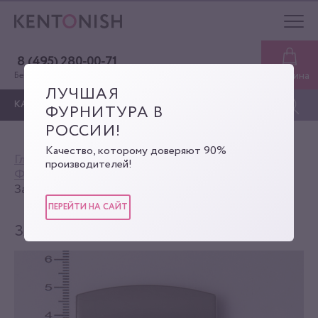
8 (495) 280-00-71
Корзина
Бесплатная консультация
ЛУЧШАЯ
КАТАЛОГ
ФУРНИТУРА В
РОССИИ!
Качество, которому доверяют 90%
Главная
Каталог
производителей!
Фурнитура для сумок
Замки-задвижки
Замок-задвижка
ПЕРЕЙТИ НА САЙТ
ЗАМОК-ЗАДВИЖКА