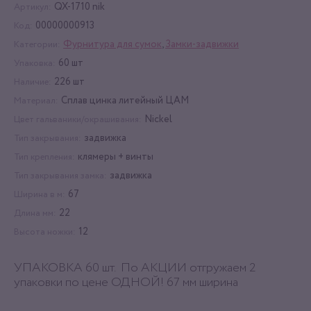
QX-1710 nik
Артикул:
00000000913
Код:
Фурнитура для сумок
,
Замки-задвижки
Категории:
60 шт
Упаковка:
226 шт
Наличие:
Сплав цинка литейный ЦАМ
Материал:
Nickel
Цвет гальваники/окрашивания:
задвижка
Тип закрывания:
клямеры + винты
Тип крепления:
задвижка
Тип закрывания замка:
67
Ширина в м:
22
Длина мм:
12
Высота ножки:
УПАКОВКА 60 шт. По АКЦИИ отгружаем 2
упаковки по цене ОДНОЙ! 67 мм ширина