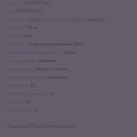
HH-S1617 nik
Артикул:
00000002791
Код:
Фурнитура для сумок
,
Замки-задвижки
Категории:
100 шт
Упаковка:
4 шт
Наличие:
Сплав цинка литейный ЦАМ
Материал:
Nickel
Цвет гальваники/окрашивания:
задвижка
Тип закрывания:
клямеры + винты
Тип крепления:
задвижка
Тип закрывания замка:
45
Ширина в м:
45
Ширина крепления, мм:
30
Длина мм:
16
Высота ножки:
Упаковка 90 шт. 45 мм ширина