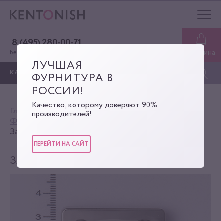
8 (495) 280-00-71
Корзина
Бесплатная консультация
ЛУЧШАЯ
КАТАЛОГ
ФУРНИТУРА В
РОССИИ!
Качество, которому доверяют 90%
Главная
Каталог
производителей!
Фурнитура для сумок
Замки-задвижки
Замок-задвижка
ПЕРЕЙТИ НА САЙТ
ЗАМОК-ЗАДВИЖКА