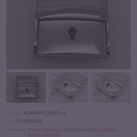
RZA0649 (C084Z) nic
Артикул:
Г0000006053
Код:
Фурнитура для сумок
,
Замки для портфелей
Категории:
(замки-защёлки)