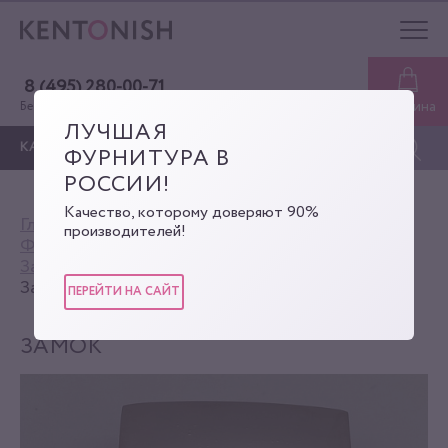
8 (495) 280-00-71
Корзина
Бесплатная консультация
ЛУЧШАЯ
КАТАЛОГ
ФУРНИТУРА В
РОССИИ!
Качество, которому доверяют 90%
Главная
Каталог
производителей!
Фурнитура для сумок
Замки для портфелей (замки-защёлки)
Замок
ПЕРЕЙТИ НА САЙТ
ЗАМОК