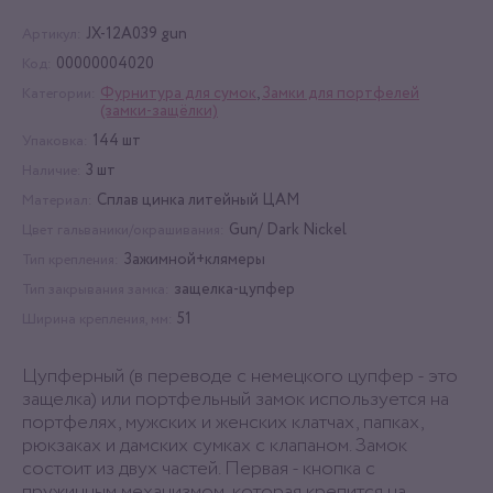
JX-12A039 gun
Артикул:
00000004020
Код:
Фурнитура для сумок
,
Замки для портфелей
Категории:
(замки-защёлки)
144 шт
Упаковка:
3 шт
Наличие:
Сплав цинка литейный ЦАМ
Материал:
Gun/ Dark Nickel
Цвет гальваники/окрашивания:
Зажимной+клямеры
Тип крепления:
защелка-цупфер
Тип закрывания замка:
51
Ширина крепления, мм:
Цупферный (в переводе с немецкого цупфер - это
защелка) или портфельный замок используется на
портфелях, мужских и женских клатчах, папках,
рюкзаках и дамских сумках с клапаном. Замок
состоит из двух частей. Первая - кнопка с
пружинным механизмом, которая крепится на