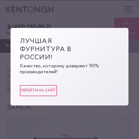
8 (495) 280-00-71
Корзина
Бесплатная консультация
ЛУЧШАЯ
КАТАЛОГ
ФУРНИТУРА В
РОССИИ!
Качество, которому доверяют 90%
Главная
Каталог
производителей!
Фурнитура для сумок
Замки для портфелей (замки-защёлки)
Замок
ПЕРЕЙТИ НА САЙТ
ЗАМОК