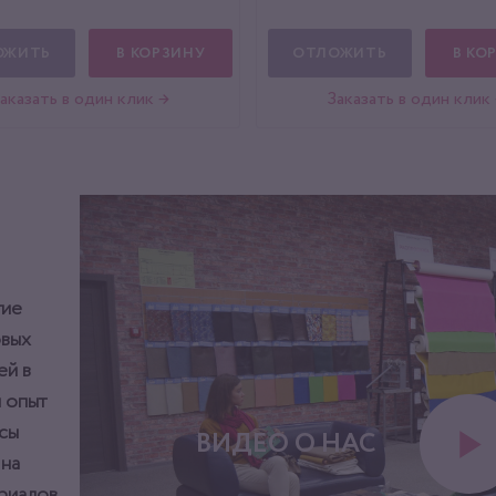
ОЖИТЬ
В КОРЗИНУ
ОТЛОЖИТЬ
В КО
аказать в один клик →
Заказать в один клик
тие
овых
ей в
 опыт
сы
ВИДЕО О НАС
 на
ериалов