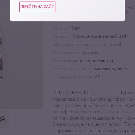
ПЕРЕЙТИ НА САЙТ
Фурнитура для сумок
,
Замки д
Категории:
портфелей (замки-защёлки)
16 шт
Упаковка:
16 шт
Наличие:
Сплав цинка литейный ЦАМ
Материал:
Nickel
Цвет гальваники/окрашивания:
Защелка
Тип закрывания:
клямеры + винты
Тип крепления:
защелка-цупфер
Тип закрывания замка:
42
Ширина крепления, мм:
УПАКОВКА 16 шт. Цупферн
переводе с немецкого цупфер - эт
или портфельный замок использует
портфелях, мужских и женских клат
папках, рюкзаках и дамских сумках 
Замок состоит из двух частей. Перв
с пружинным механизмом, которая 