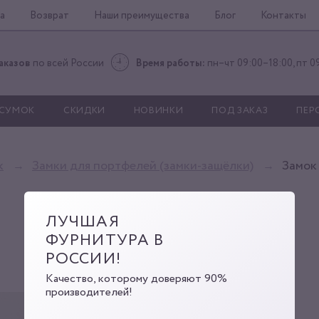
а
Возврат
Наши преимущества
Блог
Контакты
аказов
по всей России
Время работы:
пн–чт 09:00–18:00, пт 0
 СУМОК
СКИДКИ
НОВИНКИ
ПОД ЗАКАЗ
ПЕР
к
Замки для портфелей (замки-защёлки)
Замок
ЛУЧШАЯ
ФУРНИТУРА В
РОССИИ!
Качество, которому доверяют 90%
производителей!
CS-3403 nik
Артикул:
00000003710
Код: