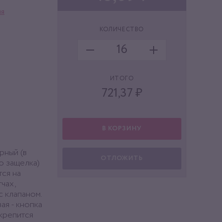
ля
КОЛИЧЕСТВО
ИТОГО
721,37
₽
В КОРЗИНУ
ый (в
ОТЛОЖИТЬ
о защелка)
ся на
чах,
с клапаном.
ая - кнопка
крепится