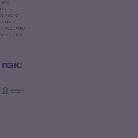
 это
я всю
же часто
ым или
 к изделию
в и ниток.