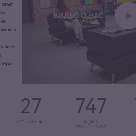
 опыт
сы
ВИДЕО О НАС
 на
ериалов
 в лице
,
нера.
27
747
ЛЕТ НА РЫНКЕ
ВИДОВ
ТКАНЕЙ И КОЖИ