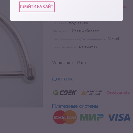
ПЕРЕЙТИ НА САЙТ
Фурнитура для сумок
,
Ручки
Категории:
14 шт
Упаковка:
под заказ
Наличие:
Сталь/Железо
Материал:
Nickel
Цвет гальваники/окрашивания:
на винтах
Тип крепления:
Упаковка 10 шт.
Доставка
Платёжные системы