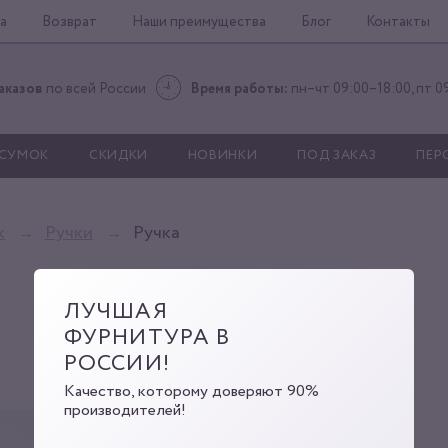
а
Возврат
Наши преимущества
Блог
Контакты
аказов
по всей России
Время работы:
пн–чт 09:00–18:00, пт 0
 СУМОК
СКИДКИ
НОВИНКИ
ПОД ЗАКАЗ
ПЕР
к
Ручки
Ручка
ЛУЧШАЯ
ФУРНИТУРА В
РОССИИ!
Качество, которому доверяют 90%
производителей!
5158 nic
Артикул:
00000002406
Код: