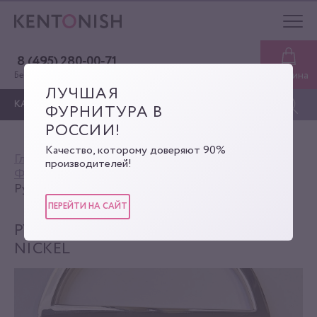
8 (495) 280-00-71
Корзина
Бесплатная консультация
ЛУЧШАЯ
КАТАЛОГ
ФУРНИТУРА В
РОССИИ!
Качество, которому доверяют 90%
Главная
Каталог
производителей!
Фурнитура для сумок
Ручки
Ручка на винтах KENT0402-11*5 nickel
ПЕРЕЙТИ НА САЙТ
РУЧКА НА ВИНТАХ KENT0402-11*5
NICKEL