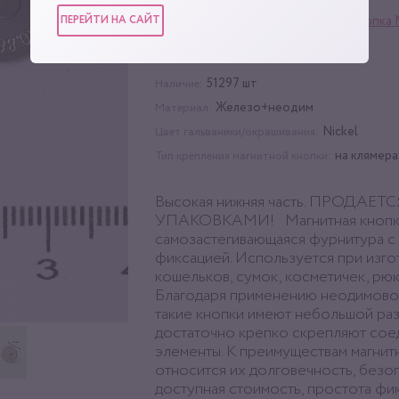
ПЕРЕЙТИ НА САЙТ
Фурнитура для сумок
,
Кнопка 
Категории:
клямерах
200 шт
Упаковка:
51297 шт
Наличие:
Железо+неодим
Материал:
Nickel
Цвет гальваники/окрашивания:
на клямера
Тип крепления магнитной кнопки:
Высокая нижняя часть. ПРОДАЕ
УПАКОВКАМИ! Магнитная кнопк
самозастегивающаяся фурнитура с
фиксацией. Используется при изг
кошельков, сумок, косметичек, рюк
Благодаря применению неодимовог
такие кнопки имеют небольшой ра
достаточно крепко скрепляют со
элементы. К преимуществам магнит
относится их долговечность, безо
доступная стоимость, простота фи