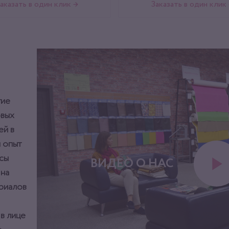
аказать в один клик →
Заказать в один клик
тие
овых
ей в
 опыт
сы
ВИДЕО О НАС
 на
ериалов
 в лице