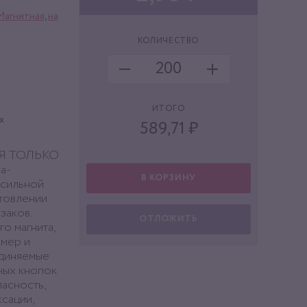
Магнитная
,
на
КОЛИЧЕСТВО
ИТОГО
х
589,71
₽
ТСЯ ТОЛЬКО
а-
В КОРЗИНУ
 сильной
отовлении
заков.
ОТЛОЖИТЬ
о магнита,
змер и
единяемые
ных кнопок
пасность,
ксации,