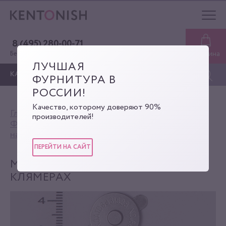
8 (495) 280-00-71
Корзина
Бесплатная консультация
ЛУЧШАЯ
КАТАЛОГ
ФУРНИТУРА В
РОССИИ!
Качество, которому доверяют 90%
Главная
Каталог
производителей!
Фурнитура для сумок
Кнопка Магнитная
на клямерах
Магнитная кнопка на клямерах
ПЕРЕЙТИ НА САЙТ
МАГНИТНАЯ КНОПКА НА
КЛЯМЕРАХ