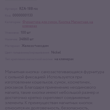
RZA-18B nic
Артикул:
00000001133
Код:
Фурнитура для сумок
,
Кнопка Магнитная
,
на
Категории:
клямерах
100 шт
Упаковка:
34860 шт
Наличие:
Железо+неодим
Материал:
Nickel
Цвет гальваники/окрашивания:
на клямерах
Тип крепления магнитной кнопки:
Магнитная кнопка- самозастегивающаяся фурнитура
с сильной фиксацией. Используется при
изготовлении кошельков, сумок, косметичек,
рюкзаков. Благодаря применению неодимового
магнита, такие кнопки имеют небольшой размер и
достаточно крепко скрепляют соединяемые
элементы. К преимуществам магнитных кнопок
относится их долговечность, безопасность,