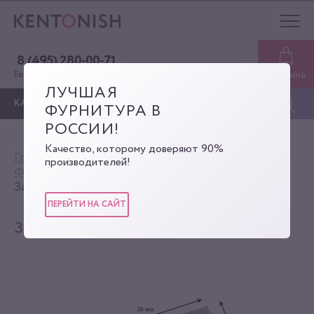
8 (495) 280-00-71
Корзина
Бесплатная консультация
ЛУЧШАЯ
КАТАЛОГ
ФУРНИТУРА В
РОССИИ!
Качество, которому доверяют 90%
Главная
Каталог
производителей!
Фурнитура для сумок
Замки-задвижки
Замок-задвижка
ПЕРЕЙТИ НА САЙТ
ЗАМОК-ЗАДВИЖКА