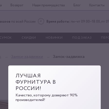
а
Возврат
Наши преимущества
Блог
Контакты
аказов
по всей России
Время работы:
пн–чт 09:00–18:00, пт 0
 СУМОК
СКИДКИ
НОВИНКИ
ПОД ЗАКАЗ
ПЕР
к
Замки-задвижки
Замок-задвижка
ЛУЧШАЯ
ФУРНИТУРА В
РОССИИ!
Качество, которому доверяют 90%
производителей!
QX-1710 Q-gold
Артикул:
00000001200
Код: