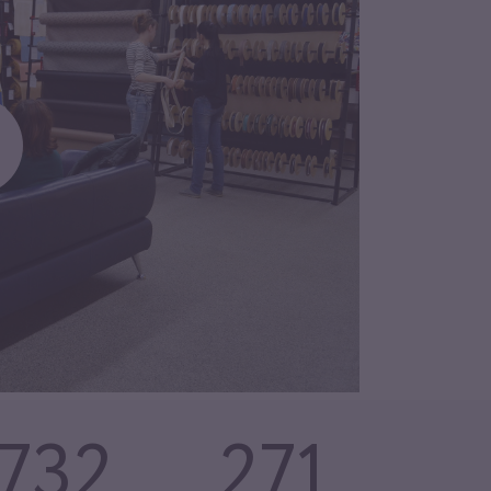
732
271