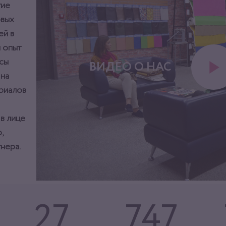
тие
овых
ей в
 опыт
сы
ВИДЕО О НАС
 на
ериалов
 в лице
,
нера.
27
747