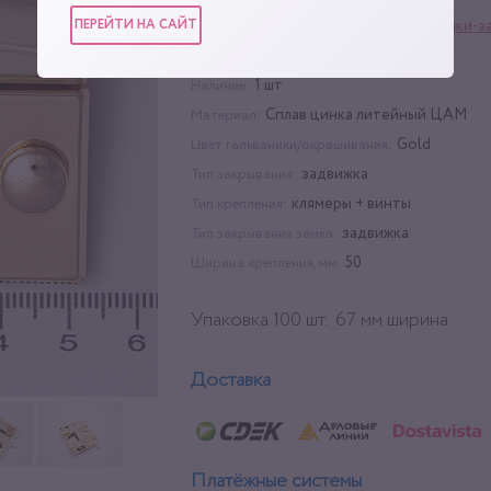
ПЕРЕЙТИ НА САЙТ
Фурнитура для сумок
,
Замки-з
Категории:
100 шт
Упаковка:
1 шт
Наличие:
Сплав цинка литейный ЦАМ
Материал:
Gold
Цвет гальваники/окрашивания:
задвижка
Тип закрывания:
клямеры + винты
Тип крепления:
задвижка
Тип закрывания замка:
50
Ширина крепления, мм:
Упаковка 100 шт. 67 мм ширина
Доставка
Платёжные системы