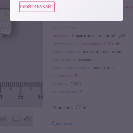
ПЕРЕЙТИ НА САЙТ
Фурнитура для сумок
,
Замки н
Категории:
кнопке
100 шт
Упаковка:
1 шт
Наличие:
Сплав цинка литейный ЦАМ
Материал:
Nickel
Цвет гальваники/окрашивания:
на магнитной кнопке
Тип закрывания:
клямеры
Тип крепления:
на магните
Тип закрывания замка:
21
Ширина в м:
17(11)
Длина мм:
11
Высота ножки:
Упаковка 100 шт.
Доставка