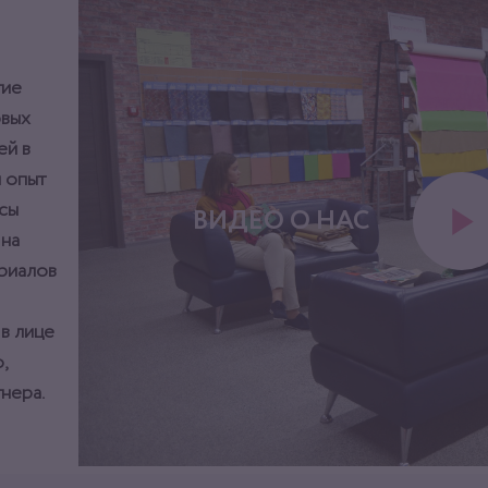
тие
овых
ей в
 опыт
сы
ВИДЕО О НАС
 на
ериалов
 в лице
,
нера.