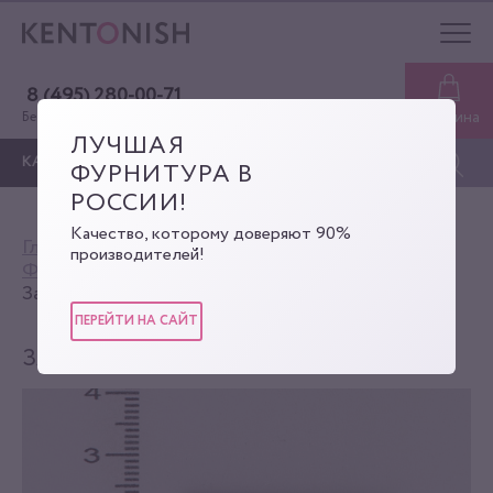
8 (495) 280-00-71
Корзина
Бесплатная консультация
ЛУЧШАЯ
КАТАЛОГ
ФУРНИТУРА В
РОССИИ!
Качество, которому доверяют 90%
Главная
Каталог
производителей!
Фурнитура для сумок
Замки-клипсы
Замок-клипса
ПЕРЕЙТИ НА САЙТ
ЗАМОК-КЛИПСА