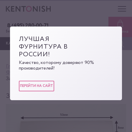
8 (495) 280-00-71
Корзина
Бесплатная консультация
ЛУЧШАЯ
КАТАЛОГ
ФУРНИТУРА В
РОССИИ!
Качество, которому доверяют 90%
Главная
Каталог
производителей!
Фурнитура для сумок
Замки-клипсы
Замок-клипса
ПЕРЕЙТИ НА САЙТ
ЗАМОК-КЛИПСА