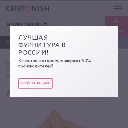
8 (495) 280-00-71
Корзина
Бесплатная консультация
ЛУЧШАЯ
КАТАЛОГ
ФУРНИТУРА В
РОССИИ!
Качество, которому доверяют 90%
Главная
Каталог
производителей!
Фурнитура для сумок
Замки для сумок (замки-вертушки)
Замок
ПЕРЕЙТИ НА САЙТ
ЗАМОК