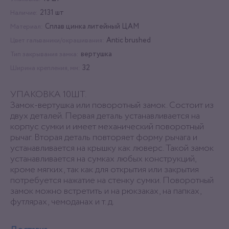
2131 шт
Наличие:
Сплав цинка литейный ЦАМ
Материал:
Antic brushed
Цвет гальваники/окрашивания:
вертушка
Тип закрывания замка:
32
Ширина крепления, мм:
УПАКОВКА 10ШТ.
Замок-вертушка или поворотный замок. Состоит из
двух деталей. Первая деталь устанавливается на
корпус сумки и имеет механический поворотный
рычаг. Вторая деталь повторяет форму рычага и
устанавливается на крышку как люверс. Такой замок
устанавливается на сумках любых конструкций,
кроме мягких, так как для открытия или закрытия
потребуется нажатие на стенку сумки. Поворотный
замок можно встретить и на рюкзаках, на папках,
футлярах, чемоданах и т. д.