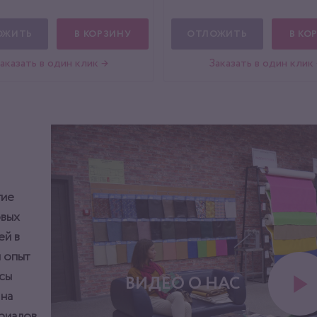
ОЖИТЬ
В КОРЗИНУ
ОТЛОЖИТЬ
В КО
аказать в один клик →
Заказать в один клик
тие
овых
ей в
 опыт
сы
ВИДЕО О НАС
 на
ериалов