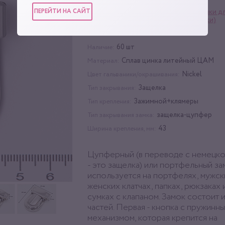
ПЕРЕЙТИ НА САЙТ
Фурнитура для сумок
,
Замки д
Категории:
портфелей (замки-защёлки)
10 шт
Упаковка:
60 шт
Наличие:
Сплав цинка литейный ЦАМ
Материал:
Nickel
Цвет гальваники/окрашивания:
Защелка
Тип закрывания:
Зажимной+клямеры
Тип крепления:
защелка-цупфер
Тип закрывания замка:
43
Ширина крепления, мм:
Цупферный (в переводе с немецк
- это защелка) или портфельный за
используется на портфелях, мужск
женских клатчах, папках, рюкзаках 
сумках с клапаном. Замок состоит и
частей. Первая - кнопка с пружинн
механизмом, которая крепится на