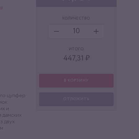
ля
КОЛИЧЕСТВО
ИТОГО
447,31
₽
В КОРЗИНУ
ого цупфер
ОТЛОЖИТЬ
мок
их и
и дамских
з двух
ым