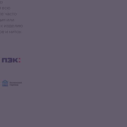
то
я всю
же часто
ым или
 к изделию
в и ниток.