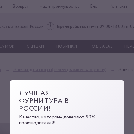
а
Возврат
Наши преимущества
Блог
Контакты
аказов
по всей России
Время работы:
пн–чт 09:00–18:00, пт 0
 СУМОК
СКИДКИ
НОВИНКИ
ПОД ЗАКАЗ
ПЕР
к
Замки для портфелей (замки-защёлки)
Замок
ЛУЧШАЯ
ФУРНИТУРА В
РОССИИ!
Качество, которому доверяют 90%
производителей!
JX-125A063 nic
Артикул:
00000001054
Код: