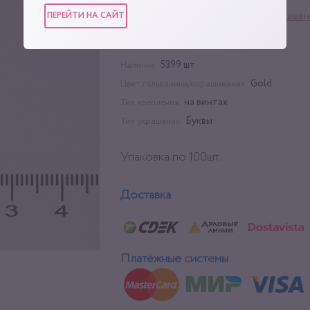
ПЕРЕЙТИ НА САЙТ
Фурнитура для сумок
,
Украшен
Категории:
Украшение на винтах
100 шт
Упаковка:
5399 шт
Наличие:
Gold
Цвет гальваники/окрашивания:
на винтах
Тип крепления:
Буквы
Тип украшения:
Упаковка по 100шт.
Доставка
Платёжные системы