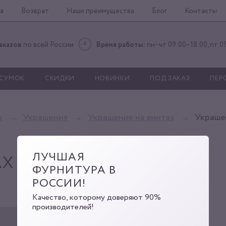
а
Возврат
Наши преимущества
Блог
Контакты
аказов
по всей России
Время работы:
пн–чт 09:00–18:00, пт 0
 СУМОК
СКИДКИ
НОВИНКИ
ПОД ЗАКАЗ
ПЕР
к
Украшения
Украшение на винтах
Украше
ЛУЧШАЯ
АХ
ФУРНИТУРА В
РОССИИ!
Качество, которому доверяют 90%
производителей!
I C-5400 Qgold
Артикул:
Г0000004831
Код: