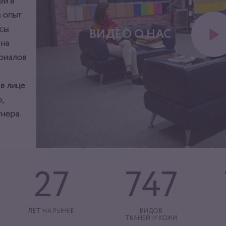
ей в
 опыт
сы
ВИДЕО О НАС
 на
ериалов
 в лице
,
нера.
27
747
ЛЕТ НА РЫНКЕ
ВИДОВ
ТКАНЕЙ И КОЖИ