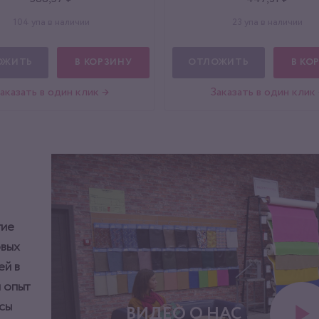
104 упа в наличии
23 упа в наличии
ОЖИТЬ
В КОРЗИНУ
ОТЛОЖИТЬ
В КО
аказать в один клик →
Заказать в один клик
тие
овых
ей в
 опыт
сы
ВИДЕО О НАС