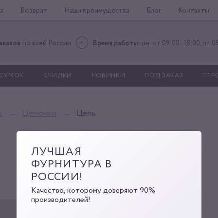
а
Возврат
Наши преимущества
Блог
Контакты
аказов
по всей России
Время работы:
пн–чт 09:00–18:00, пт 0
 СУМОК
СКИДКИ
НОВИНКИ
ПОД ЗАКАЗ
ПЕР
к
Цепочки
Цепь
ЛУЧШАЯ
ФУРНИТУРА В
РОССИИ!
Качество, которому доверяют 90%
производителей!
A58 2,5x19,5x25,7 nick
Артикул:
Г0000005781
Код: