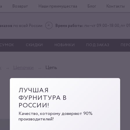
а
Возврат
Наши преимущества
Блог
Контакты
аказов
по всей России
Время работы:
пн–чт 09:00–18:00, пт 0
 СУМОК
СКИДКИ
НОВИНКИ
ПОД ЗАКАЗ
ПЕР
к
Цепочки
Цепь
ЛУЧШАЯ
ФУРНИТУРА В
РОССИИ!
Качество, которому доверяют 90%
производителей!
A49 1,8x11,5x15 nick
Артикул:
Г0000005789
Код: