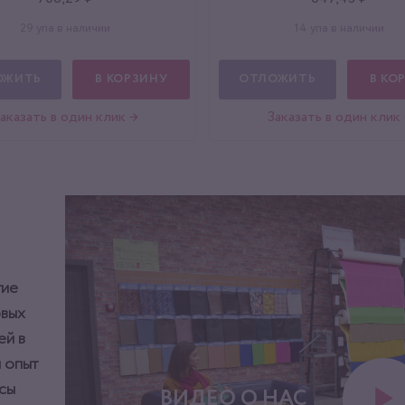
29 упа в наличии
14 упа в наличии
ОЖИТЬ
В КОРЗИНУ
ОТЛОЖИТЬ
В КО
аказать в один клик →
Заказать в один клик
тие
овых
ей в
 опыт
сы
ВИДЕО О НАС