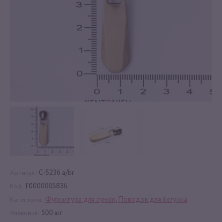
C-5236 a/br
Артикул:
Г0000005836
Код:
Фурнитура для сумок
,
Поводок для бегунка
Категории:
500 шт
Упаковка: