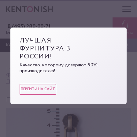
8 (495) 280-00-71
Корзина
Бесплатная консультация
ЛУЧШАЯ
КАТАЛОГ
ФУРНИТУРА В
РОССИИ!
Качество, которому доверяют 90%
Главная
Каталог
производителей!
Фурнитура для сумок
Поводок для бегунка
Поводок для бегунка
ПЕРЕЙТИ НА САЙТ
ПОВОДОК ДЛЯ БЕГУНКА