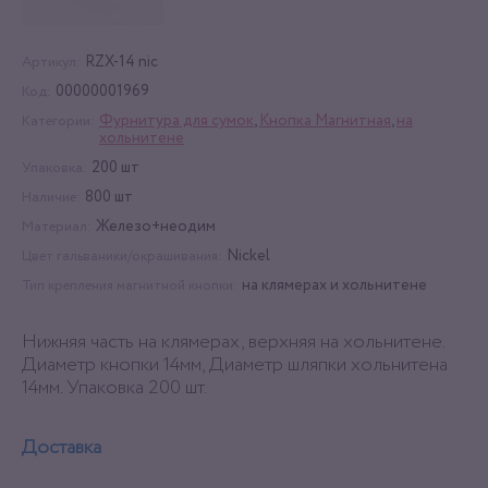
RZX-14 nic
Артикул:
00000001969
Код:
Фурнитура для сумок
,
Кнопка Магнитная
,
на
Категории:
хольнитене
200 шт
Упаковка:
800 шт
Наличие:
Железо+неодим
Материал:
Nickel
Цвет гальваники/окрашивания:
на клямерах и хольнитене
Тип крепления магнитной кнопки:
Нижняя часть на клямерах, верхняя на хольнитене.
Диаметр кнопки 14мм, Диаметр шляпки хольнитена
14мм. Упаковка 200 шт.
Доставка