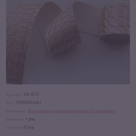
КБ-0112
Артикул:
Г0000004361
Код:
Материалы для кожгалантереи
,
Косая бейка
Категории:
1 упа
Упаковка:
0 упа
Наличие: