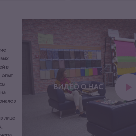
тие
овых
ей в
 опыт
сы
ВИДЕО О НАС
 на
ериалов
 в лице
,
нера.