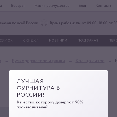
а
Возврат
Наши преимущества
Блог
Контакты
аказов
по всей России
Время работы:
пн–чт 09:00–18:00, пт 0
 СУМОК
СКИДКИ
НОВИНКИ
ПОД ЗАКАЗ
ПЕР
к
Ручкодержатели и рамки
Кольцо литое
ЛУЧШАЯ
ФУРНИТУРА В
РОССИИ!
Качество, которому доверяют 90%
производителей!
2080-15 nic
Артикул:
00000002163
Код: