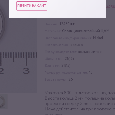
ПЕРЕЙТИ НА САЙТ
Фурнитура для сумок
,
Ручкоде
Категории:
рамки
,
Кольцо литое
800 шт
Упаковка:
12460 шт
Наличие:
Сплав цинка литейный ЦАМ
Материал:
Nickel
Цвет гальваники/окрашивания:
кольцо
Тип закрывания:
кольцо литое
Тип ручкодержателя:
21(15)
Ширина в м:
21(15)
Длина мм:
15
Размер ручкодержателя, мм:
3,5
Высота ножки:
Упаковка 800 шт. литое кольцо, пло
Высота кольца 2 мм, тольщина коль
проекции сверху 3 мм, в проекции 
Цена действительна при продаже о
упаковки.