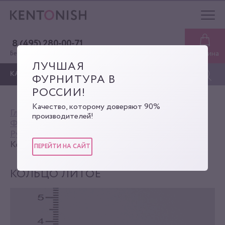
8 (495) 280-00-71
Корзина
Бесплатная консультация
ЛУЧШАЯ
КАТАЛОГ
ФУРНИТУРА В
РОССИИ!
Качество, которому доверяют 90%
Главная
Каталог
производителей!
Фурнитура для сумок
Ручкодержатели и рамки
Кольцо литое
Кольцо литое
ПЕРЕЙТИ НА САЙТ
КОЛЬЦО ЛИТОЕ