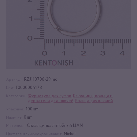
RZJ110706-29 nic
Артикул:
Г0000004178
Код:
Фурнитура для сумок
,
Ключницы, кольца и
Категории:
держатели для ключей
,
Кольца для ключей
100 шт
Упаковка:
0 шт
Наличие:
Сплав цинка литейный ЦАМ
Материал:
Nickel
Цвет гальваники/окрашивания: