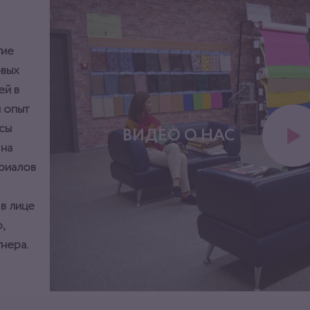
тие
овых
ей в
 опыт
сы
ВИДЕО О НАС
 на
ериалов
 в лице
,
нера.