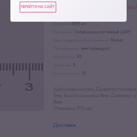
ПЕРЕЙТИ НА САЙТ
Фурнитура для сумок
,
Кнопка 
Категории:
500 шт
Упаковка:
2885 шт
Наличие:
Сплав цинка литейный ЦАМ
Материал:
Nickel
Цвет гальваники/окрашивания:
винты/шнурок
Тип крепления:
82
Ширина в м:
8
Длина мм:
10
Высота ножки:
Кобурная кнопка. Диаметр головки
5мм. Высота кнопки 8мм. Диаметр 
8мм.
Упаковка 500 шт.
Доставка