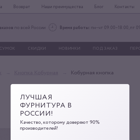
а
Возврат
Наши преимущества
Блог
Контакты
аказов
по всей России
Время работы:
пн–чт 09:00–18:00, пт 0
 СУМОК
СКИДКИ
НОВИНКИ
ПОД ЗАКАЗ
ПЕР
к
Кнопка Кобурная
Кобурная кнопка
ЛУЧШАЯ
ФУРНИТУРА В
РОССИИ!
Качество, которому доверяют 90%
производителей!
RZ508-X5 nic
Артикул:
00000000351
Код: