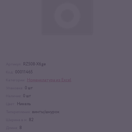
RZ508-X6ge
Артикул:
00011465
Код:
Номенклатура из Excel
Категории:
0 шт
Упаковка:
0 шт
Наличие:
Никель
Цвет:
винты/шнурок
Типкрепления:
82
Ширина в м:
8
Длина: