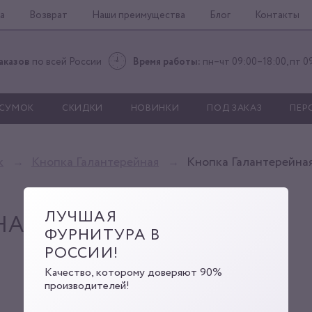
а
Возврат
Наши преимущества
Блог
Контакты
аказов
по всей России
Время работы:
пн–чт 09:00–18:00, пт 0
 СУМОК
СКИДКИ
НОВИНКИ
ПОД ЗАКАЗ
ПЕР
к
Кнопка Галантерейная
Кнопка Галантерейна
ЛУЧШАЯ
НАЯ
ФУРНИТУРА В
РОССИИ!
Качество, которому доверяют 90%
производителей!
Кнопка BT-2(10мм) золото
Артикул:
Г0000005292
Код: