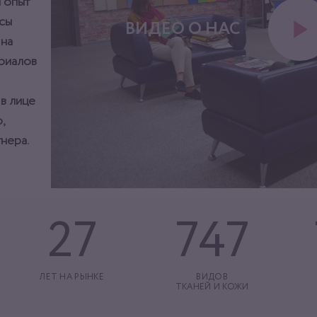
 опыт
сы
ВИДЕО О НАС
 на
ериалов
 в лице
,
нера.
27
747
ЛЕТ НА РЫНКЕ
ВИДОВ
ТКАНЕЙ И КОЖИ