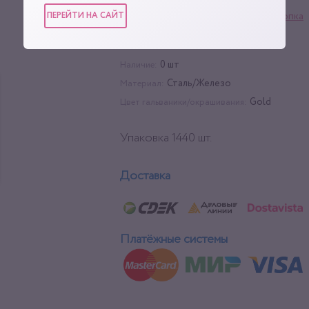
ПЕРЕЙТИ НА САЙТ
Фурнитура для сумок
,
Кнопка
Категории:
Галантерейная
1440 шт
Упаковка:
0 шт
Наличие:
Сталь/Железо
Материал:
Gold
Цвет гальваники/окрашивания:
Упаковка 1440 шт.
Доставка
Платёжные системы