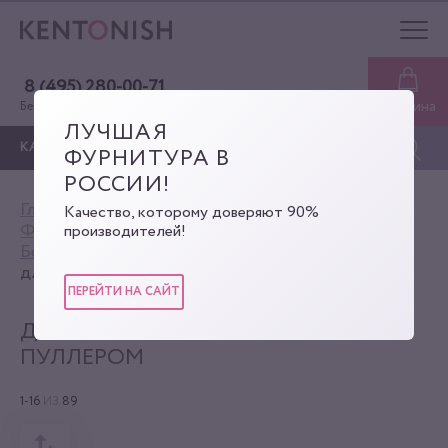
8 (495) 280-00-71
Корзина
Бесплатная консультация
ЛУЧШАЯ
КАТАЛОГ
ФУРНИТУРА В
РОССИИ!
Главная
Каталог
Качество, которому доверяют 90%
Фурнитура для сумок
производителей!
Бегунки для молнии
для пластиковой молнии с пуллером
ПЕРЕЙТИ НА САЙТ
ДЛЯ ПЛАСТИКОВОЙ МОЛНИИ С
ПУЛЛЕРОМ
1-16
ИЗ
89