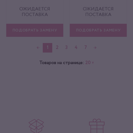
Код: Г0000005673
Код: 00000000464
ОЖИДАЕТСЯ
ОЖИДАЕТСЯ
2,35 ₽
ПОСТАВКА
ПОСТАВКА
2,35 ₽
ПОДОБРАТЬ ЗАМЕНУ
В КОРЗИНУ
ПОДОБРАТЬ ЗАМЕНУ
В КОРЗИНУ
ОТЛОЖИТЬ
ОТЛОЖИТЬ
←
1
2
3
4
7
→
Товаров на странице:
20
∨