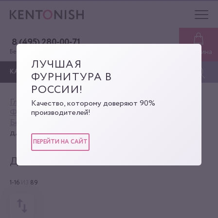
8 (495) 280-00-71
Корзина
Бесплатная консультация
ЛУЧШАЯ
КАТАЛОГ
ФУРНИТУРА В
РОССИИ!
Главная
Каталог
Качество, которому доверяют 90%
Фурнитура для сумок
производителей!
Бегунки для молнии
для металлической молнии
ПЕРЕЙТИ НА САЙТ
ДЛЯ МЕТАЛЛИЧЕСКОЙ МОЛНИИ
1-16
ИЗ
89